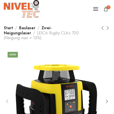
0
Start
Baulaser
Zwei-
Neigungslaser
LEICA Rugby CLAx 700
(Neigung max = 15%)
NEW