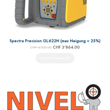
Spectra Precision GL622N (max Neigung = 25%)
CHF
3'864.00
CHF
4'200.00
In den Warenkorb