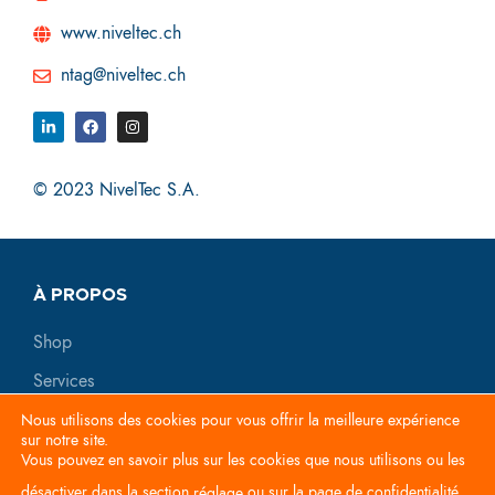
www.niveltec.ch
ntag@niveltec.ch
© 2023 NivelTec S.A.
À PROPOS
Shop
Services
Nous utilisons des cookies pour vous offrir la meilleure expérience
RÈGLES & CONDITIONS
sur notre site.
Vous pouvez en savoir plus sur les cookies que nous utilisons ou les
Politique de confidentialité
désactiver dans la section
ou sur l
a page de confidentialité
réglage