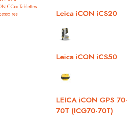
ON CCxx Tablettes
Leica iCON iCS20
essoires
Leica iCON iCS50
LEICA iCON GPS 70-
70T (ICG70-70T)