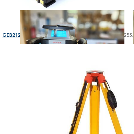
GEB212, Batterie interne Li-Ion, 7,4 V / 2,45 Ah
CHF
255.
RÉPARATION