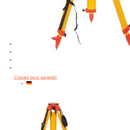
NivelTec
Service
NivelTec SA
Contact
News
Cliquez pour agrandir
0
items
/
CHF
0.00
Menu