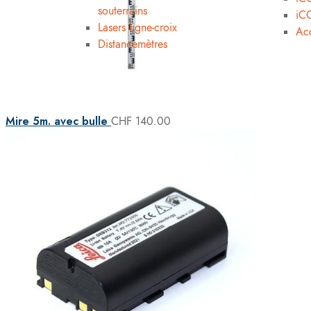
souterrains
iC
Lasers ligne-croix
Acc
Distancemètres
Mire 5m. avec bulle
CHF
140.00
Services