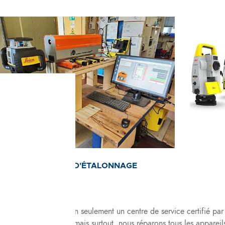
00
SERVICE D'ÉTALONNAGE
NivelTec SA
est non seulement un centre de service certifié par
Geosystems SA
, mais surtout, nous réparons tous les appareils 