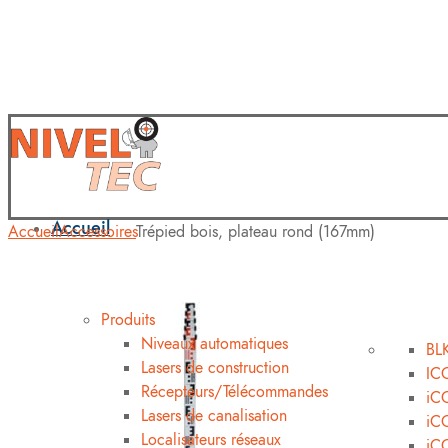
Accueil
Accueil
Accessoires
Trépied bois, plateau rond (167mm)
Shop
Produits
Niveaux automatiques
BL
Lasers de construction
IC
Récepteurs/Télécommandes
iCO
Lasers de canalisation
iC
Localisateurs réseaux
iC