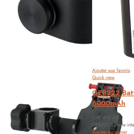
Ajouter aux favoris
Quick view
GEB222 Batt
6000mAh
CHF
400.00
GEB222 Batterie int
Ajouter au panier