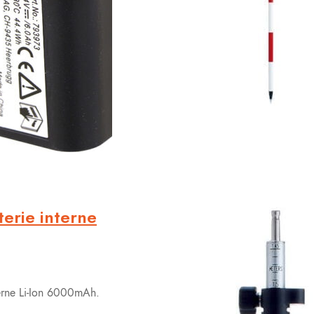
erie interne
erne Li-Ion 6000mAh.