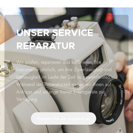
UNSER SERVICE
REPARATUR
Wir prüfen, reparieren und kalibrieren Ihre
Instrumente jährlich, um ihre Zuverlässigkeit und
Genauigkeit im Laufe der Zeit zu gewährleisten.
Während der Reparaturzeit stellen wir Ihnen auf
Anfrage und solange Vorrat Ersatzgeräte zur
Verfügung.
Fordern Sie ein Angebot an