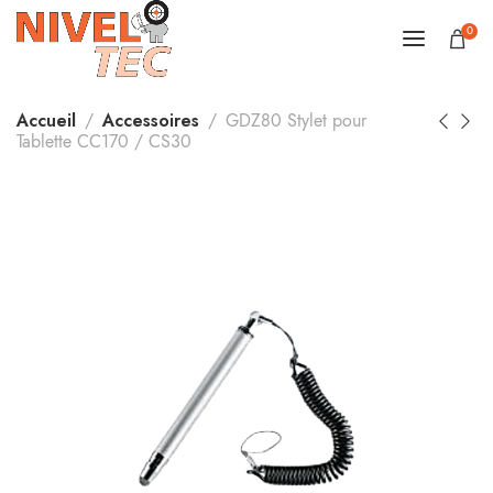
0
Accueil
Accessoires
GDZ80 Stylet pour
Tablette CC170 / CS30