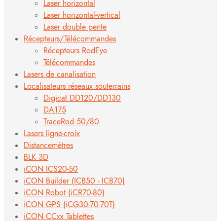
Laser horizontal
Laser horizontal-vertical
Laser double pente
Récepteurs/Télécommandes
Récepteurs RodEye
Télécommandes
Lasers de canalisation
Localisateurs réseaux souterrains
Digicat DD120/DD130
DA175
TraceRod 50/80
Lasers ligne-croix
Distancemètres
BLK 3D
iCON ICS20-50
iCON Builder (ICB50 - ICB70)
iCON Robot (iCR70-80)
iCON GPS (iCG30-70-70T)
iCON CCxx Tablettes