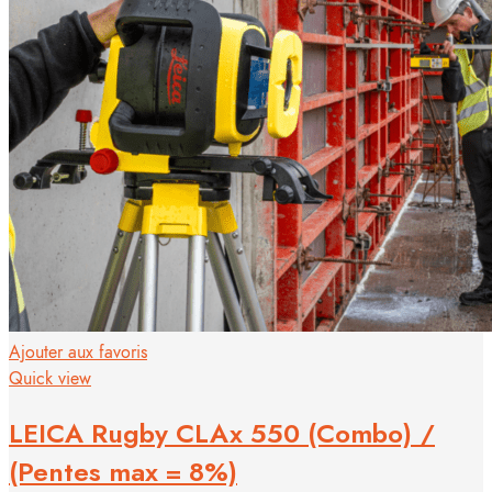
Ajouter aux favoris
Quick view
LEICA Rugby CLAx 550 (Combo) /
(Pentes max = 8%)