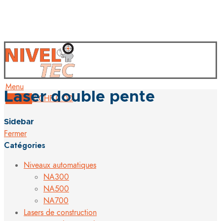
Menu
Laser double pente
0
items
/
CHF
0.00
Sidebar
Fermer
Catégories
Niveaux automatiques
NA300
NA500
NA700
Lasers de construction