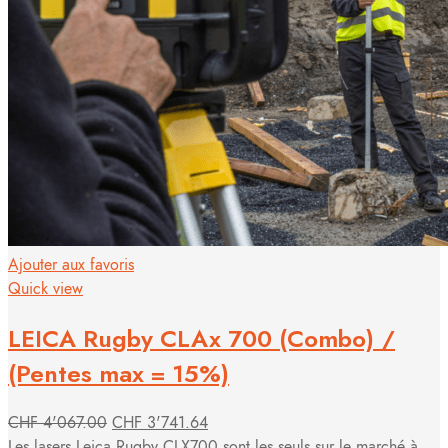
Ajouter aux favoris
Quick view
LEICA Rugby CLAx 700 (Combo) /
(Pentes max = 15%)
CHF
4'067.00
CHF
3'741.64
Les lasers Leica Rugby CLX700 sont les seuls sur le marché à